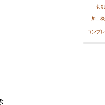
​切
​加工
​コンプ
業